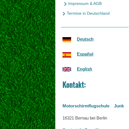
Impressum & AGB
Termine in Deutschland
Deutsch
Español
English
Kontakt:
Motorschirmflugschule Junk
16321 Bernau bei Berlin