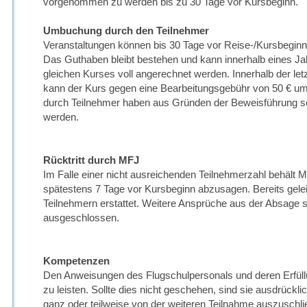
vorgenommen zu werden bis zu 30 Tage vor Kursbeginn.
Umbuchung durch den Teilnehmer
Veranstaltungen können bis 30 Tage vor Reise-/Kursbegin
Das Guthaben bleibt bestehen und kann innerhalb eines Ja
gleichen Kurses voll angerechnet werden. Innerhalb der le
kann der Kurs gegen eine Bearbeitungsgebühr von 50 € 
durch Teilnehmer haben aus Gründen der Beweisführung s
werden.
Rücktritt durch MFJ
Im Falle einer nicht ausreichenden Teilnehmerzahl behält M
spätestens 7 Tage vor Kursbeginn abzusagen. Bereits gele
Teilnehmern erstattet. Weitere Ansprüche aus der Absage si
ausgeschlossen.
Kompetenzen
Den Anweisungen des Flugschulpersonals und deren Erfüllu
zu leisten. Sollte dies nicht geschehen, sind sie ausdrückl
ganz oder teilweise von der weiteren Teilnahme auszuschli