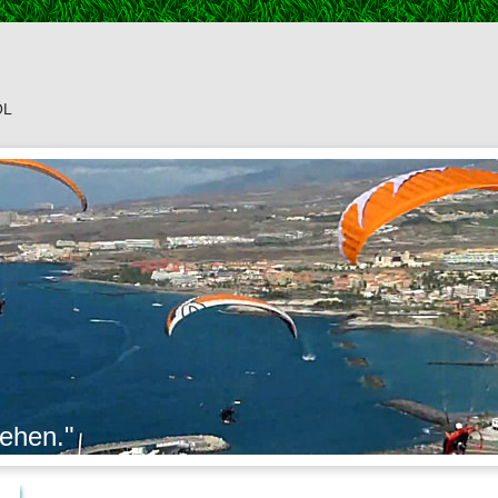
OL
l
sehen."